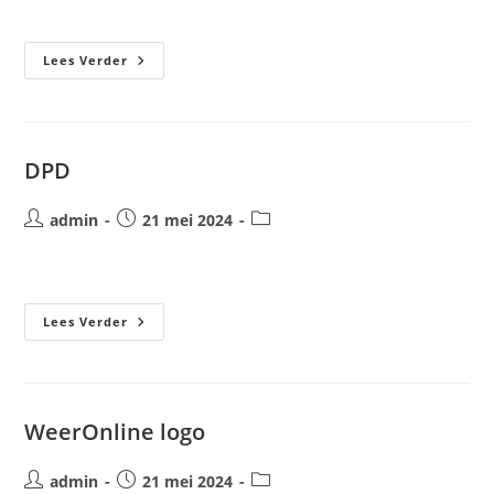
op:
Buienradar
Lees Verder
DPD
Bericht
Bericht
Berichtcategorie:
admin
21 mei 2024
auteur:
gepubliceerd
op:
DPD
Lees Verder
WeerOnline logo
Bericht
Bericht
Berichtcategorie:
admin
21 mei 2024