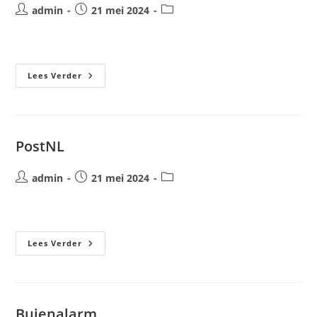
Bericht
Bericht
Berichtcategorie:
admin
21 mei 2024
auteur:
gepubliceerd
op:
PostNL
Lees Verder
Tarieven
PostNL
Bericht
Bericht
Berichtcategorie:
admin
21 mei 2024
auteur:
gepubliceerd
op:
PostNL
Lees Verder
Buienalarm