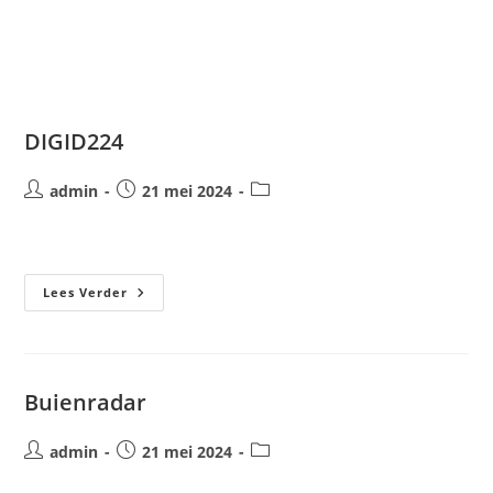
Ga
naar
inhoud
DIGID224
Bericht
Bericht
Berichtcategorie:
admin
21 mei 2024
auteur:
gepubliceerd
op:
DIGID224
Lees Verder
Buienradar
Bericht
Bericht
Berichtcategorie:
admin
21 mei 2024
auteur:
gepubliceerd