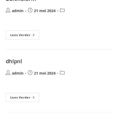
Bericht
Bericht
Berichtcategorie:
admin
21 mei 2024
auteur:
gepubliceerd
op:
Buienalarm
Lees Verder
dhlpnl
Bericht
Bericht
Berichtcategorie:
admin
21 mei 2024
auteur:
gepubliceerd
op:
Dhlpnl
Lees Verder