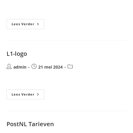
auteur:
gepubliceerd
op:
WeerOnline
Lees Verder
Logo
L1-logo
Bericht
Bericht
Berichtcategorie:
admin
21 mei 2024
auteur:
gepubliceerd
op:
L1-
Lees Verder
Logo
PostNL Tarieven