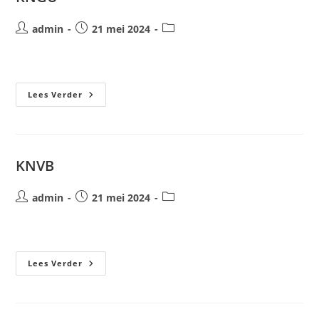
Bericht
Bericht
Berichtcategorie:
admin
21 mei 2024
auteur:
gepubliceerd
op:
KNGU
Lees Verder
KNVB
Bericht
Bericht
Berichtcategorie:
admin
21 mei 2024
auteur:
gepubliceerd
op:
KNVB
Lees Verder