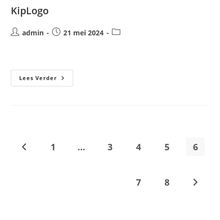
KipLogo
Bericht
Bericht
Berichtcategorie:
admin
21 mei 2024
auteur:
gepubliceerd
op:
KipLogo
Lees Verder
1
…
3
4
5
6
Naar vorige pagina
7
8
Naar vo